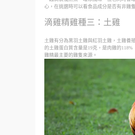
心，在挑選時可以看食品成分是否有非雞
滴雞精雞種三：土雞
土雞有分為黑羽土雞與紅羽土雞，土雞養
的土雞蛋白質含量是19克，是肉雞的118
雞精最主要的雞隻來源。