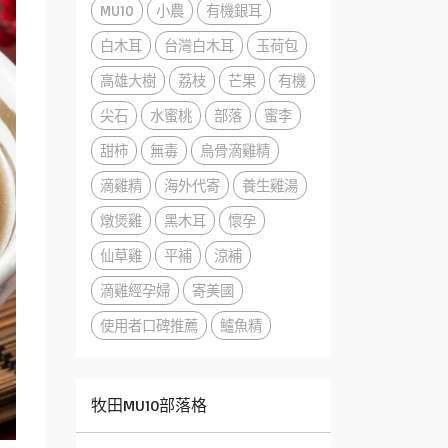
MU10
小農
有機銀耳
白木耳
台灣白木耳
玉荷包
高雄大樹
荔枝
芒果
有機
尖石
水蜜桃
部落
蜜李
甜柿
無毒
烏骨滴雞精
滴雞精
海外代寄
養生雞湯
燉煲雞
黑木耳
懷孕
仙草雞
平補
涼補
滴雞經孕婦
寄美國
使用者口碑推薦
鱸魚精
牧田MU10部落格