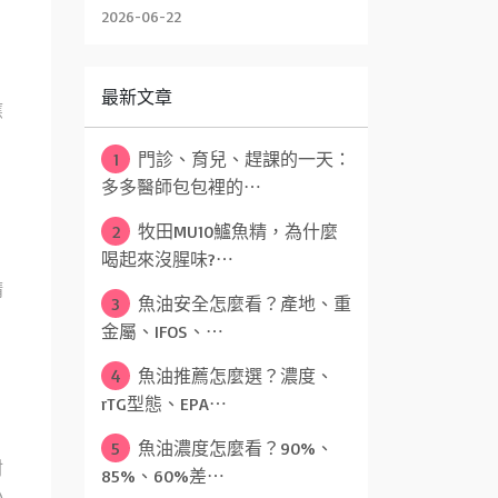
2026-06-22
最新文章
應
1
門診、育兒、趕課的一天：
多多醫師包包裡的⋯
2
牧田MU10鱸魚精，為什麼
喝起來沒腥味?⋯
精
3
魚油安全怎麼看？產地、重
金屬、IFOS、⋯
4
魚油推薦怎麼選？濃度、
rTG型態、EPA⋯
，
5
魚油濃度怎麼看？90%、
材
85%、60%差⋯
小