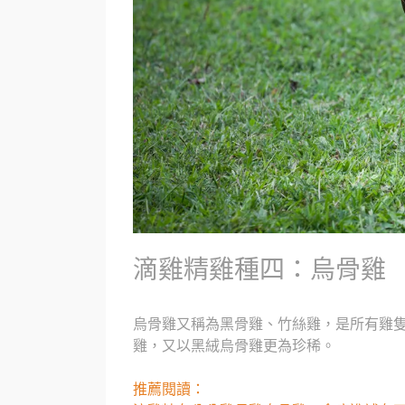
滴雞精雞種四：烏骨雞
烏骨雞又稱為黑骨雞、竹絲雞，是所有雞
雞，又以黑絨烏骨雞更為珍稀。
推薦閱讀：