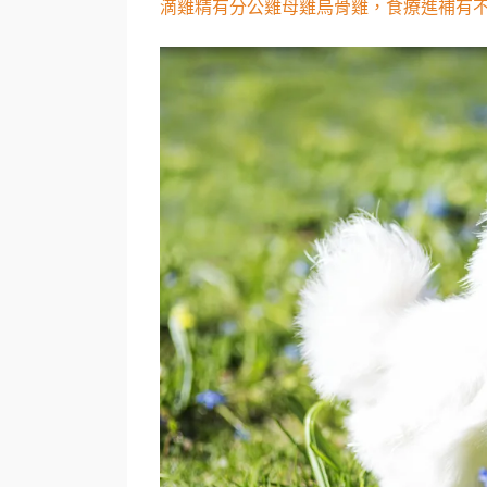
滴雞精有分公雞母雞烏骨雞，食療進補有