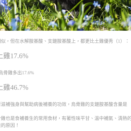
似，但在水解胺基酸、支鏈胺基酸上，都更比土雞優秀（1）：
17.6%
烏骨雞多出17.6%
46.7%
著滋補強身與幫助病後補養的功效，烏骨雞的支鏈胺基酸含量是
骨雞也是食補養生的常用食材，有著性味平甘、溫中補氣、清熱
雞的原因！