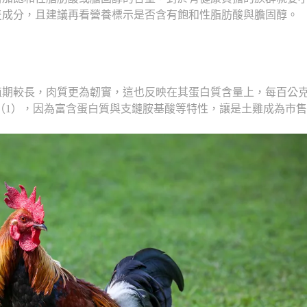
隻成分，且建議再看營養標示是否含有飽和性脂肪酸與膽固醇。
殖期較長，肉質更為韌實，這也反映在其蛋白質含量上，每百公
%（1），因為富含蛋白質與支鏈胺基酸等特性，讓是土雞成為市