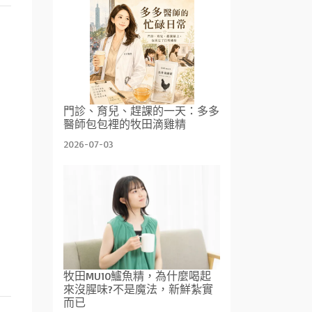
門診、育兒、趕課的一天：多多
醫師包包裡的牧田滴雞精
2026-07-03
牧田MU10鱸魚精，為什麼喝起
來沒腥味?不是魔法，新鮮紮實
而已