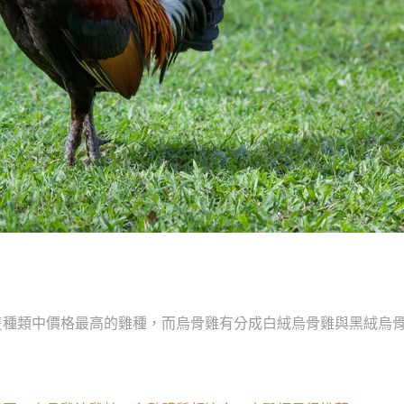
隻種類中價格最高的雞種，而烏骨雞有分成白絨烏骨雞與黑絨烏