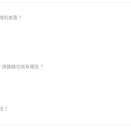
精的差異？
？滴雞精功效有哪些？
佳？