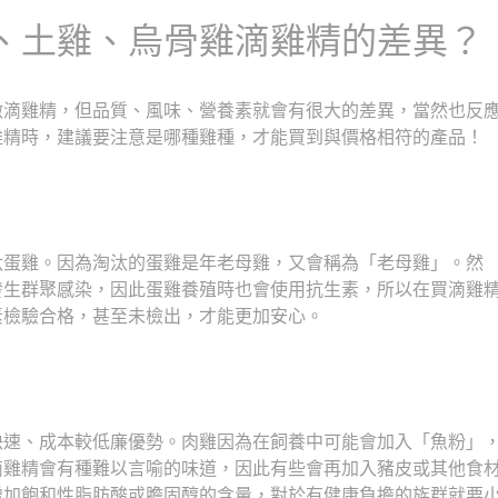
、土雞、烏骨雞滴雞精的差異？
做滴雞精，但品質、風味、營養素就會有很大的差異，當然也反
雞精時，建議要注意是哪種雞種，才能買到與價格相符的產品！
汰蛋雞。因為淘汰的蛋雞是年老母雞，又會稱為「老母雞」。然
發生群聚感染，因此蛋雞養殖時也會使用抗生素，所以在買滴雞
素檢驗合格，甚至未檢出，才能更加安心。
快速、成本較低廉優勢。肉雞因為在飼養中可能會加入「魚粉」
滴雞精會有種難以言喻的味道，因此有些會再加入豬皮或其他食
增加飽和性脂肪酸或膽固醇的含量，對於有健康負擔的族群就要