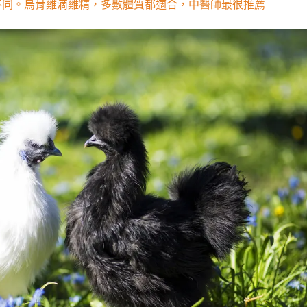
不同。烏骨雞滴雞精，多數體質都適合，中醫師最很推薦