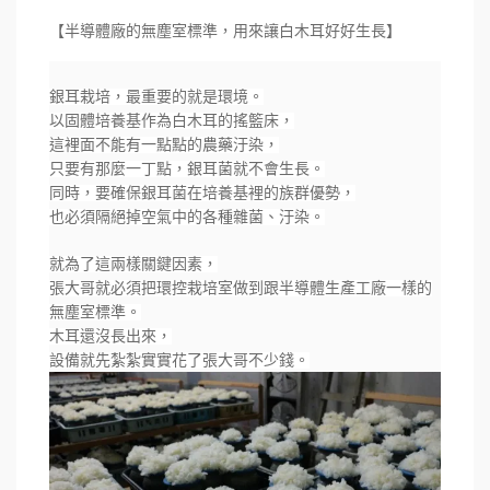
【半導體廠的無塵室標準，用來讓白木耳好好生長】
銀耳栽培，最重要的就是環境。
以固體培養基作為白木耳的搖籃床，
這裡面不能有一點點的農藥汙染，
只要有那麼一丁點，銀耳菌就不會生長。
同時，要確保銀耳菌在培養基裡的族群優勢，
也必須隔絕掉空氣中的各種雜菌、汙染。
就為了這兩樣關鍵因素，
張大哥就必須把環控栽培室做到跟半導體生產工廠一樣的
無塵室標準。
木耳還沒長出來，
設備就先紮紮實實花了張大哥不少錢。