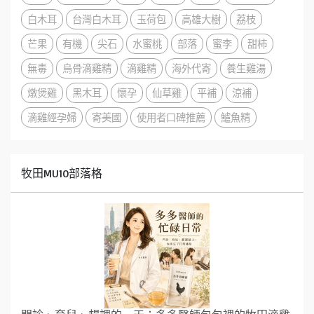
白木耳
台灣白木耳
玉荷包
高雄大樹
荔枝
芒果
有機
尖石
水蜜桃
部落
蜜李
甜柿
無毒
烏骨滴雞精
滴雞精
海外代寄
養生雞湯
燉煲雞
黑木耳
懷孕
仙草雞
平補
涼補
滴雞經孕婦
寄美國
使用者口碑推薦
鱸魚精
牧田MU10部落格