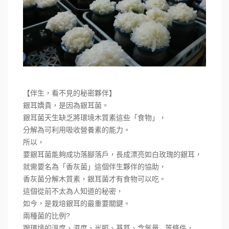
【伴生，看不見的秘密夥伴】
銀耳嬌貴，是因為銀耳菌。
銀耳菌天生缺乏將環境木質素這些「食物」，
分解為可利用吸收營養素的能力。
所以，
要銀耳菌能夠成功落腳落戶，長成漂亮如白玫瑰的銀耳，
就需要名為「香灰菌」這個伴生夥伴的協助，
香灰菌分解木質素，銀耳菌才有食物可以吃。
這個從前不太為人知道的秘密，
如今，是栽培銀耳的最重要關鍵。
兩種菌的比例?
跟環境的溫度、濕度、光照、基質、含氧量...等條件，