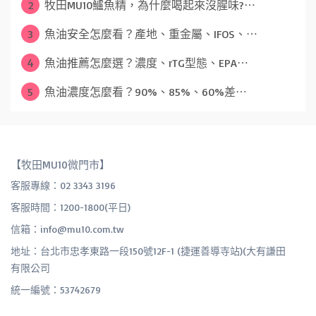
2
牧田MU10鱸魚精，為什麼喝起來沒腥味?⋯
3
魚油安全怎麼看？產地、重金屬、IFOS、⋯
4
魚油推薦怎麼選？濃度、rTG型態、EPA⋯
5
魚油濃度怎麼看？90%、85%、60%差⋯
【牧田MU10微門市】
客服專線：02 3343 3196
客服時間：1200-1800(平日)
信箱：info@mu10.com.tw
地址：台北市忠孝東路一段150號12F-1 (捷運善導寺站)(大有謙田
有限公司
統一編號：53742679