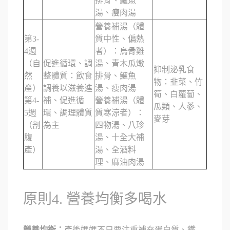
排骨、鱸魚
湯、瘦肉湯
營養補湯（體
第3-
質中性、偏熱
4週
者）：烏骨雞
（自
促進循環、調
湯、青木瓜燉
抑制泌乳食
然
整體質：飲食
排骨、鱸魚
物：韭菜、竹
產）
調養以滋養進
湯、瘦肉湯
筍、白蘿蔔、
第4-
補、促進循
營養補湯（體
瓜類、人蔘、
5週
環、調理體質
質寒涼者）：
麥芽
（剖
為主
四物湯、八珍
腹
湯、十全大補
產）
湯、全酒料
理、麻油肉湯
原則4. 營養均衡多喝水
營養均衡：
產後媽媽不只要注重補充蛋白質、鐵