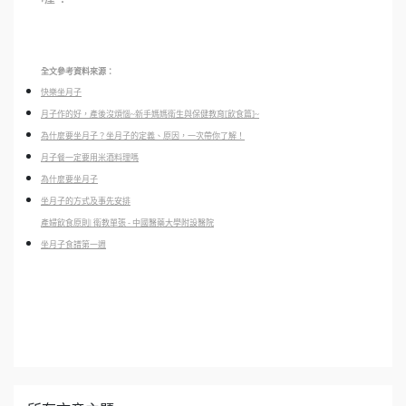
全文參考資料來源：
快樂坐月子
月子作的好，產後沒煩惱~新手媽媽衛生與保健教育[飲食篇]~
為什麼要坐月子？坐月子的定義、原因，一次帶你了解！
月子餐一定要用米酒料理嗎
為什麼要坐月子
坐月子的方式及事先安排
產婦飲食原則| 衛教單張 - 中國醫藥大學附設醫院
坐月子食譜第一週