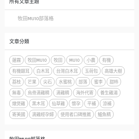
所有文章主題
牧田MU10部落格
文章分類
蓮霧
牧田MU10
牧田
MU10
小農
有機
有機銀耳
白木耳
台灣白木耳
玉荷包
高雄大樹
荔枝
芒果
尖石
水蜜桃
部落
蜜李
甜柿
無毒
烏骨滴雞精
滴雞精
海外代寄
養生雞湯
燉煲雞
黑木耳
仙草雞
懷孕
平補
涼補
寄美國
滴雞經孕婦
使用者口碑推薦
鱸魚精
牧田MU10部落格