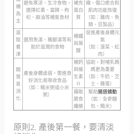
避免寒涼、生冷食物，
補充
織、傷口癒合和
補
選擇紅棗、當歸、枸
蛋白
肌肉功能恢復
為
杞、麻油等補氣食材
質
（如：雞肉、魚
主
類、豆製品）
滋
促進產後身體元
補鐵
陰
選用魚湯、豬腳湯等有
氣
與葉
養
助於滋潤的食物
（如：菠菜、紅
酸
津
肉）
補鈣
協助，對哺乳媽
與維
媽更為重要
開
產後身體虛弱，需進食
生素
（如：牛奶、芝
胃
好消化易吸收食品
D
士、雞蛋）
易
（如：糙米粥或小米
消
攝取
幫助
腸道蠕動
粥）
化
膳食
（如：全麥麵
纖維
包、糙米）
原則2. 產後第一餐，要清淡