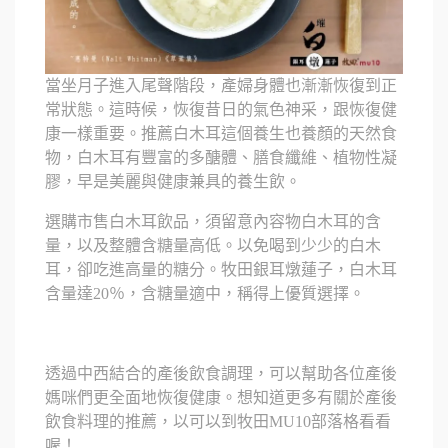
當坐月子進入尾聲階段，產婦身體也漸漸恢復到正
常狀態。這時候，恢復昔日的氣色神采，跟恢復健
康一樣重要。推薦白木耳這個養生也養顏的天然食
物，白木耳有豐富的多醣體、膳食纖維、植物性凝
膠，早是美麗與健康兼具的養生飲。
選購市售白木耳飲品，須留意內容物白木耳的含
量，以及整體含糖量高低。以免喝到少少的白木
耳，卻吃進高量的糖分。牧田銀耳燉蓮子，白木耳
含量達20％，含糖量適中，稱得上優質選擇。
透過中西結合的產後飲食調理，可以幫助各位產後
媽咪們更全面地恢復健康。想知道更多有關於產後
飲食料理的推薦，以可以到牧田MU10部落格看看
喔！