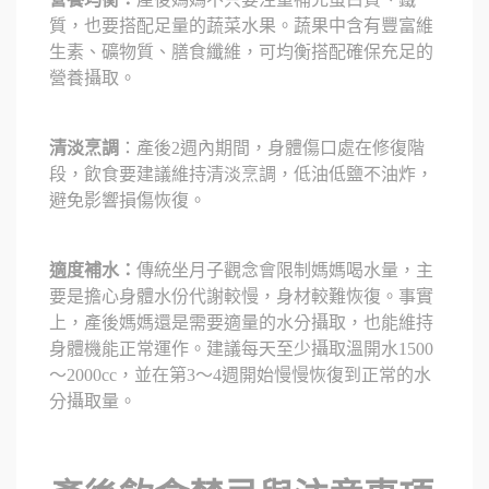
質，也要搭配足量的蔬菜水果。蔬果中含有豐富維
生素、礦物質、膳食纖維，可均衡搭配確保充足的
營養攝取。
清淡烹調
：產後2週內期間，身體傷口處在修復階
段，飲食要建議維持清淡烹調，低油低鹽不油炸，
避免影響損傷恢復。
適度補水：
傳統坐月子觀念會限制媽媽喝水量，主
要是擔心身體水份代謝較慢，身材較難恢復。事實
上，產後媽媽還是需要適量的水分攝取，也能維持
身體機能正常運作。建議每天至少攝取溫開水1500
～2000cc，並在第3～4週開始慢慢恢復到正常的水
分攝取量。