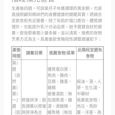
生產後四週，可說是月子休養調理的黃金期，也是
直接照顧到媽咪們的身體健康的關鍵其實。透過合
宜飲食和充足營養，除了有助於傷口癒合、體質調
理外，也能提升乳汁分泌品質，給予寶寶良好的營
養。飲食節奏需少量多餐，並以清蒸、燉煮的食物
烹煮方式為主。其產後飲食階段性調整建議如下：
產後
此階段宜避免
調養目標
推薦食物/菜單
時間
食物
第1
週
優質蛋白質：
（自
魚肉、雞肉、
然
豆類、雞蛋、
麻油、酒、人
產）
雞精
蔘、生化湯、
第1
營養湯飲：無
中藥材
～2
修復排淨：飲
加酒魚湯、雞
易產氣食物：
週
食調養以修復
湯、滴雞精、
地瓜、馬鈴
（剖
與排淨為主
鱸魚精（無加
薯、洋蔥、高