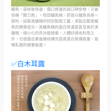
鱸魚，是術後恢復、傷口修復的高口碑食物，又被
俗稱「開刀魚」。牧田鱸魚精，即是以鱸魚為單一
原料，採取滴雞精的特別製程工藝，滴製出整尾鱸
魚的精華成分。其鱸魚精的蛋白質濃度甚至高於滴
雞精，細小化的奈米級營養，人體好吸收利用之
外，也很適合產後媽咪補充提高蛋白質攝取量，是
哺乳期的營養後盾。
✅白木耳露