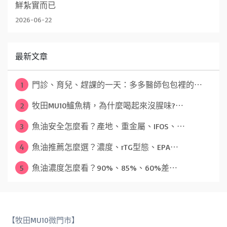
鮮紮實而已
2026-06-22
最新文章
1
門診、育兒、趕課的一天：多多醫師包包裡的⋯
2
牧田MU10鱸魚精，為什麼喝起來沒腥味?⋯
3
魚油安全怎麼看？產地、重金屬、IFOS、⋯
4
魚油推薦怎麼選？濃度、rTG型態、EPA⋯
5
魚油濃度怎麼看？90%、85%、60%差⋯
【牧田MU10微門市】