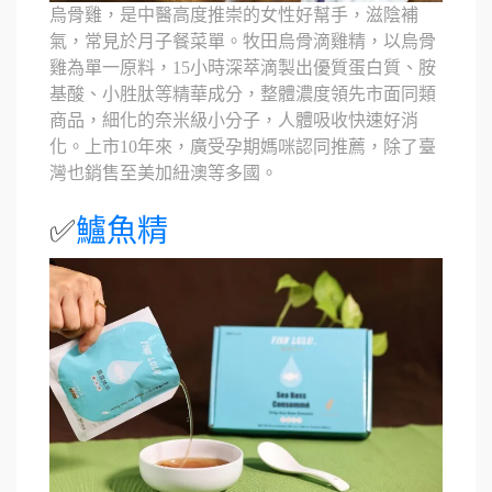
烏骨雞，是中醫高度推崇的女性好幫手，滋陰補
氣，常見於月子餐菜單。牧田烏骨滴雞精，以烏骨
雞為單一原料，15小時深萃滴製出優質蛋白質、胺
基酸、小胜肽等精華成分，整體濃度領先市面同類
商品，細化的奈米級小分子，人體吸收快速好消
化。上市10年來，廣受孕期媽咪認同推薦，除了臺
灣也銷售至美加紐澳等多國。
✅
鱸魚精