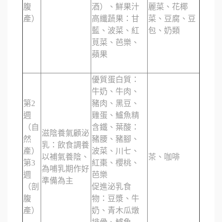
腹
酒）、鮮果汁
麗菜、花椰
產）
高纖蔬果：甘
菜、豆腐、豆
藍、波菜、紅
包、奶類
莧菜、芭樂、
蘋果
優質蛋白質：
牛奶、牛肉、
第2
豬肉、黑豆、
週
雞蛋、鱸魚精
（自
含鐵、葉酸：
滋陰養氣顧泌
然
豬腰、豬腳、
乳：飲食調養
產）
波菜、川七、
以補氣養陰、
茶、咖啡
第3
紅棗、櫻桃、
為哺乳期作好
週
芭樂
準備為主
（剖
促進泌乳食
腹
物：豆漿、牛
產）
奶、青木瓜燉