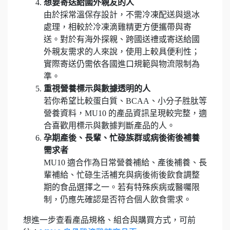
想要寄送給國外親友的人
由於採常溫保存設計，不需冷凍配送與退冰
處理，相較於冷凍滴雞精更方便攜帶與寄
送。對於有海外探親、跨國送禮或寄送給國
外親友需求的人來說，使用上較具便利性；
實際寄送仍需依各國進口規範與物流限制為
準。
重視營養標示與數據透明的人
若你希望比較蛋白質、BCAA、小分子胜肽等
營養資料，MU10 的產品資訊呈現較完整，適
合喜歡用標示與數據判斷產品的人。
孕期產後、長輩、忙碌族群或病後術後補養
需求者
MU10 適合作為日常營養補給、產後補養、長
輩補給、忙碌生活補充與病後術後飲食調整
期的食品選擇之一。若有特殊疾病或醫囑限
制，仍應先確認是否符合個人飲食需求。
想進一步查看產品規格、組合與購買方式，可前