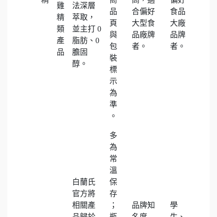
雞
法深層
品
合偏好
食品
精
萃取，
頁
大型食
大廠
類
並主打 0
與
品廠牌
品牌
產
脂肪、0
包
者。
者。
品
膽固
裝
醇。
標
示
為
準
。
多
為
常
溫
白蘭氏
保
官方將
存
相關產
；
品牌知
學
品歸於
瓶
名度
生、