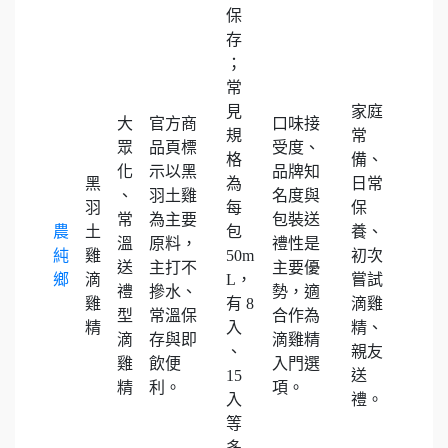
保
存
；
常
見
家庭
大
官方商
口味接
規
常
眾
品頁標
受度、
格
備、
化
示以黑
品牌知
黑
為
日常
、
羽土雞
名度與
羽
每
保
常
為主要
包裝送
農
土
包
養、
溫
原料，
禮性是
純
雞
50m
初次
送
主打不
主要優
鄉
滴
L，
嘗試
禮
摻水、
勢，適
雞
有 8
滴雞
型
常溫保
合作為
精
入
精、
滴
存與即
滴雞精
、
親友
雞
飲便
入門選
15
送
精
利。
項。
入
禮。
等
多