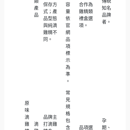
類
傳統
保存方
容
合作為
產
知名
式；產
量
雞精類
品
品牌
品型態
依
禮盒選
者。
與純滴
官
項。
雞精不
網
同。
品
項
標
示
為
準
。
常
見
原
規
味
格
滴
品牌主
包
孕
雞
滴
打滴雞
含
品項選
期、