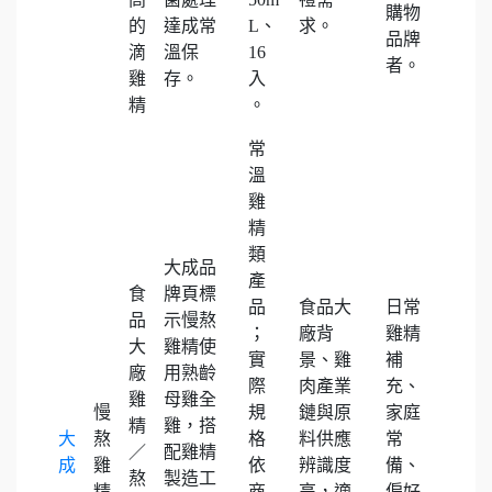
購物
的
達成常
L、
求。
品牌
滴
溫保
16
者。
雞
存。
入
精
。
常
溫
雞
精
類
大成品
產
食
牌頁標
品
食品大
日常
品
示慢熬
；
廠背
雞精
大
雞精使
實
景、雞
補
廠
用熟齡
際
肉產業
充、
雞
母雞全
慢
規
鏈與原
家庭
精
雞，搭
大
熬
格
料供應
常
／
配雞精
成
雞
依
辨識度
備、
熬
製造工
精
商
高，適
偏好