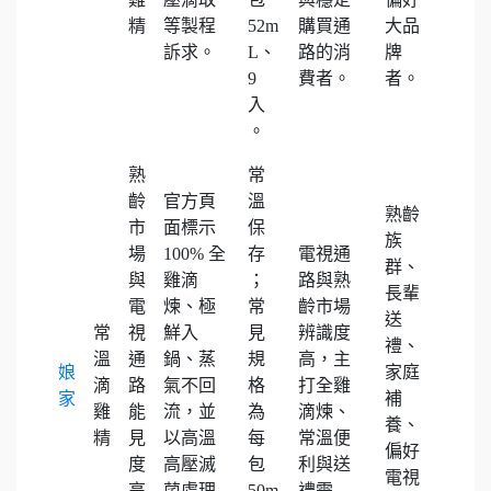
精
等製程
52m
購買通
大品
訴求。
L、
路的消
牌
9
費者。
者。
入
。
熟
常
齡
官方頁
溫
熟齡
市
面標示
保
族
場
100% 全
存
電視通
群、
與
雞滴
；
路與熟
長輩
電
煉、極
常
齡市場
送
常
視
鮮入
見
辨識度
禮、
溫
通
鍋、蒸
規
高，主
娘
家庭
滴
路
氣不回
格
打全雞
家
補
雞
能
流，並
為
滴煉、
養、
精
見
以高溫
每
常溫便
偏好
度
高壓滅
包
利與送
電視
高
菌處理
50m
禮需