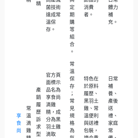
精
菌技術
定
消費
體力
達成常
期
者。
補
溫保
購
充。
存。
等
組
合
。
常
溫
官方頁
保
特色在
日常
面標示
存
於原料
補
產
品名為
；
履歷、
養、
銷
享食尚
常
黑羽土
產後
履
滴雞
常
見
雞、常
送
歷
精，成
享
溫
規
溫便利
禮、
訴
分為黑
食
滴
格
與送禮
家庭
求
羽土雞
尚
雞
為
包裝，
常
型
滴取
精
每
適合重
備、