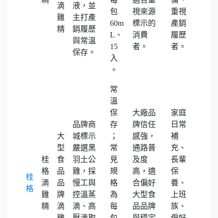
滴
液，並
包
視來源
重視
雞
主打產
60m
標示的
產銷
精
銷履歷
L、
消費
履歷
與常溫
15
者。
者。
保存。
入
。
常
溫
保
大廠品
家庭
品牌商
存
牌信任
日常
大
城標示
；
感強，
補
型
嚴選黑
常
通路普
充、
桂
食
羽土公
見
及度
長輩
格
品
雞，採
規
高，適
保
桂
滴
品
慢工與
格
合偏好
養、
格
雞
牌
控溫蒸
為
大型食
上班
精
滴
滴、高
每
品品牌
族、
雞
壓滴取
包
與穩定
偏好