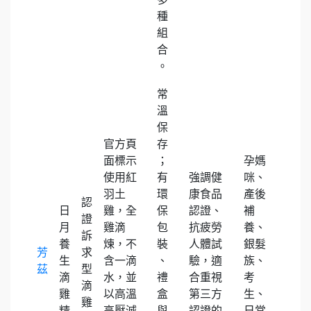
種
組
合
。
常
溫
保
官方頁
存
面標示
；
孕媽
使用紅
有
強調健
咪、
羽土
環
康食品
產後
認
日
雞，全
保
認證、
補
證
月
雞滴
包
抗疲勞
養、
訴
養
煉，不
裝
人體試
銀髮
芳
求
生
含一滴
、
驗，適
族、
茲
型
滴
水，並
禮
合重視
考
滴
雞
以高溫
盒
第三方
生、
雞
精
高壓滅
與
認證的
日常