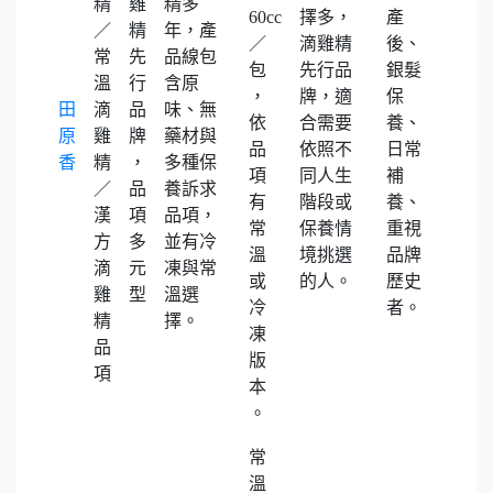
精
雞
精多
60cc
擇多，
產
／
精
年，產
／
滴雞精
後、
常
先
品線包
包
先行品
銀髮
溫
行
含原
，
牌，適
保
田
滴
品
味、無
依
合需要
養、
原
雞
牌
藥材與
品
依照不
日常
香
精
，
多種保
項
同人生
補
／
品
養訴求
有
階段或
養、
漢
項
品項，
常
保養情
重視
方
多
並有冷
溫
境挑選
品牌
滴
元
凍與常
或
的人。
歷史
雞
型
溫選
冷
者。
精
擇。
凍
品
版
項
本
。
常
溫