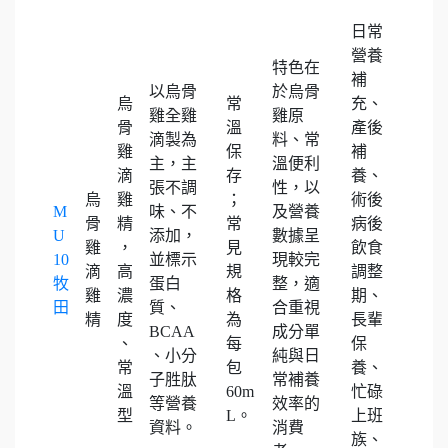
日常
營養
特色在
補
以烏骨
於烏骨
烏
常
充、
雞全雞
雞原
骨
溫
產後
滴製為
料、常
雞
保
補
主，主
溫便利
滴
存
養、
張不調
性，以
烏
雞
；
術後
M
味、不
及營養
骨
精
常
病後
U
添加，
數據呈
雞
，
見
飲食
10
並標示
現較完
滴
高
規
調整
牧
蛋白
整，適
雞
濃
格
期、
田
質、
合重視
精
度
為
長輩
BCAA
成分單
、
每
保
、小分
純與日
常
包
養、
子胜肽
常補養
溫
60m
忙碌
等營養
效率的
型
L。
上班
資料。
消費
族、