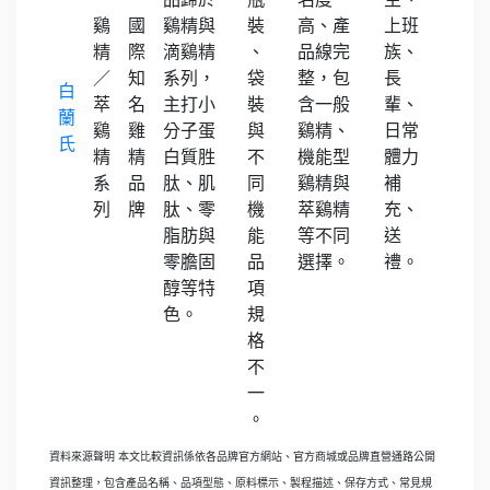
鷄
國
鷄精與
裝
高、產
上班
精
際
滴鷄精
、
品線完
族、
／
知
系列，
袋
整，包
長
白
萃
名
主打小
裝
含一般
輩、
蘭
鷄
雞
分子蛋
與
鷄精、
日常
氏
精
精
白質胜
不
機能型
體力
系
品
肽、肌
同
鷄精與
補
列
牌
肽、零
機
萃鷄精
充、
脂肪與
能
等不同
送
零膽固
品
選擇。
禮。
醇等特
項
色。
規
格
不
一
。
資料來源聲明 本文比較資訊係依各品牌官方網站、官方商城或品牌直營通路公開
資訊整理，包含產品名稱、品項型態、原料標示、製程描述、保存方式、常見規