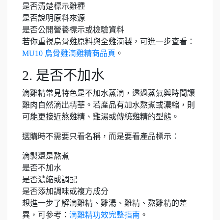
是否清楚標示雞種
是否說明原料來源
是否公開營養標示或檢驗資料
若你重視烏骨雞原料與全雞滴製，可進一步查看：
MU10 烏骨雞滴雞精商品頁
。
2. 是否不加水
滴雞精常見特色是不加水蒸滴，透過蒸氣與時間讓
雞肉自然滴出精華。若產品有加水熬煮或濃縮，則
可能更接近熬雞精、雞湯或傳統雞精的型態。
選購時不需要只看名稱，而是要看產品標示：
滴製還是熬煮
是否不加水
是否濃縮或調配
是否添加調味或複方成分
想進一步了解滴雞精、雞湯、雞精、熬雞精的差
異，可參考：
滴雞精功效完整指南
。