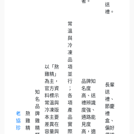
者。
送
禮。
常
溫
與
冷
凍
品
以「熬
項
雞精」
並
為主，
行
品牌知
長輩
官方資
；
名度
知
送
料標示
各
高、送
名
禮、
常溫與
項
禮辨識
品
節慶
冷凍版
產
度強、
老
熬
牌
禮
本主要
品
通路能
協
雞
雞
盒、
差異在
實
見度
珍
精
精
偏好
容量與
際
高，適