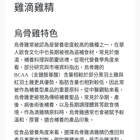
雞滴雞精
烏骨雞特色
烏骨雞常被認為是營養密度較高的雞種之一，在華
人飲食文化中也長期被視為滋補食材，常見於燉
湯、補養料理與節慶送禮。從現代營養學角度來
看，部分研究與市場資料指出，烏骨雞的
BCAA（支鏈胺基酸）含量相較於部分黑羽土雞與
紅羽土雞更具優勢，脂肪含量也相對較低，因此常
被作為補養型產品的重要原料。從中醫觀點來看，
烏骨雞更被視為傳統補養聖品，常見於孕期、產
後、病後術後補養，以及長期調理體質等飲食情
境。作為滴雞精原料時，烏骨雞通常也會被賦予較
溫和、厚實、適合補養的產品印象。
從食品營養角度來看，選擇烏骨雞滴雞精仍應回到
產品事實來判斷，例如雞種來源、是否全雞滴製、