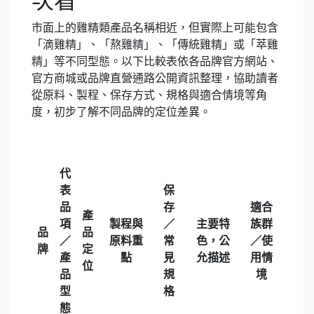
次看
市面上的雞精類產品名稱相近，但實際上可能包含
「滴雞精」、「熬雞精」、「傳統雞精」或「萃雞
精」等不同型態。以下比較表依各品牌官方網站、
官方商城或品牌直營通路公開資訊整理，協助讀者
從原料、製程、保存方式、規格與適合情境等角
度，初步了解不同品牌的定位差異。
代
表
保
品
存
適合
產
項
製程與
／
主要特
族群
品
品
／
原料重
常
色，公
／使
牌
定
產
點
見
允描述
用情
位
品
規
境
型
格
態