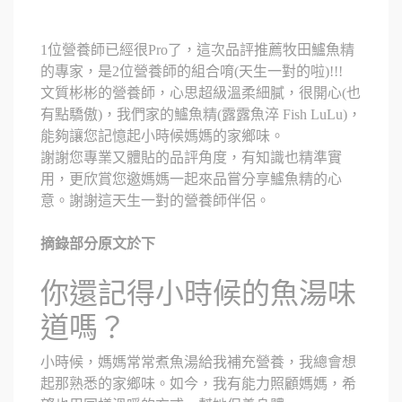
1位營養師已經很Pro了，這次品評推薦牧田鱸魚精
的專家，是2位營養師的組合唷(天生一對的啦)!!!
文質彬彬的營養師，心思超級溫柔細膩，很開心(也
有點驕傲)，我們家的鱸魚精(露露魚淬 Fish LuLu)，
能夠讓您記憶起小時候媽媽的家鄉味。
謝謝您專業又體貼的品評角度，有知識也精準實
用，更欣賞您邀媽媽一起來品嘗分享鱸魚精的心
意。謝謝這天生一對的營養師伴侶。
摘錄部分原文於下
你還記得小時候的魚湯味
道嗎？
小時候，媽媽常常煮魚湯給我補充營養，我總會想
起那熟悉的家鄉味。如今，我有能力照顧媽媽，希