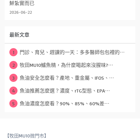
鮮紮實而已
2026-06-22
最新文章
1
門診、育兒、趕課的一天：多多醫師包包裡的⋯
2
牧田MU10鱸魚精，為什麼喝起來沒腥味?⋯
3
魚油安全怎麼看？產地、重金屬、IFOS、⋯
4
魚油推薦怎麼選？濃度、rTG型態、EPA⋯
5
魚油濃度怎麼看？90%、85%、60%差⋯
【牧田MU10微門市】