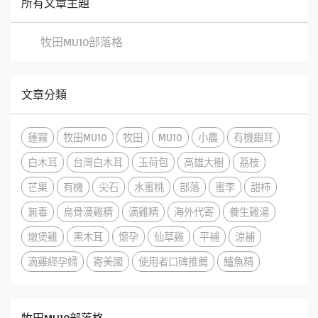
所有文章主題
牧田MU10部落格
文章分類
蓮霧
牧田MU10
牧田
MU10
小農
有機銀耳
白木耳
台灣白木耳
玉荷包
高雄大樹
荔枝
芒果
有機
尖石
水蜜桃
部落
蜜李
甜柿
無毒
烏骨滴雞精
滴雞精
海外代寄
養生雞湯
燉煲雞
黑木耳
懷孕
仙草雞
平補
涼補
滴雞經孕婦
寄美國
使用者口碑推薦
鱸魚精
牧田MU10部落格