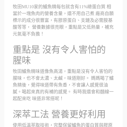
牧田MU10家的鱸魚精每包就含有11%總蛋白質 相
當於一塊魚肉的營養含量，還不用自己煮 廠商自願
標示的成分很豐富，有膠原蛋白、支鏈及必需胺基
酸等等， 營養數據很亮眼，重點是又低熱量，補充
元氣毫不負擔！
重點是 沒有令人害怕的
腥味
牧田鱸魚精味道像魚高湯，重點是沒有令人害怕的
腥味，也不會太濃、太鹹，味道剛好。 媽媽喝了鱸
魚精後，覺得味道帶有魚香，不會讓人感覺很油
膩。喝起來真的有補的感覺。 有時我還會和麵線一
起配來吃 味道非常搭呢！
深萃工法 營養更好利用
使用低溫萃取技術，完整保留鱸魚的蛋白質與膠原