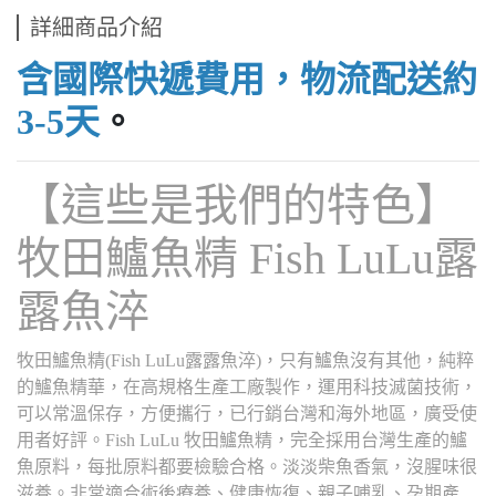
詳細商品介紹
含國際快遞費用，物流配送約
3-5天
。
【這些是我們的特色】
牧田鱸魚精 Fish LuLu露
露魚淬
牧田鱸魚精(Fish LuLu露露魚淬)，只有鱸魚沒有其他，純粹
的鱸魚精華，在高規格生產工廠製作，運用科技滅菌技術，
可以常溫保存，方便攜行，已行銷台灣和海外地區，廣受使
用者好評。Fish LuLu 牧田鱸魚精，完全採用台灣生產的鱸
魚原料，每批原料都要檢驗合格。淡淡柴魚香氣，沒腥味很
滋養。非常適合術後療養、健康恢復、親子哺乳、孕期產