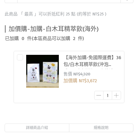
此商品 「 最高 」可以折抵紅利
25
點 (約等於
NT$25
)
加價購-加購-白木耳精萃飲(海外)
已加購
0
件
(本區商品可以加購
2
件)
【海外加購-免國際運費】36
包/白木耳精萃飲(沖泡
式)-80克新鮮銀耳高倍濃
售價
NT$4,320
縮-36包/6盒
加價購
NT$3,672
詳細商品介紹
規格說明