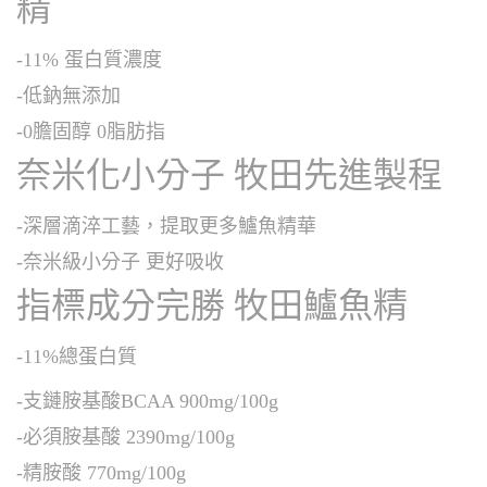
精
-11% 蛋白質濃度
-低鈉無添加
-0膽固醇 0脂肪指
奈米化小分子 牧田先進製程
-深層滴淬工藝，提取更多鱸魚精華
-奈米級小分子 更好吸收
指標成分完勝 牧田鱸魚精
-11%總蛋白質
-支鏈胺基酸BCAA 900mg/100g
-必須胺基酸 2390mg/100g
-精胺酸 770mg/100g