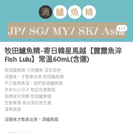
1
/
3
牧田鱸魚精-寄日韓星馬越【露露魚淬
Fish Lulu】常溫60mL(含運)
牧田鱸魚精 只有鱸魚 沒有其他
沒腥味，才敢拿出來 牧田鱸魚精
不只是熬魚湯，我們是滴鱸魚精
奈米化小分子 牧田先進製程
指標成分完勝 牧田鱸魚精
生態養殖 南台灣在地生產
清零政策
沒腥味才敢拿出來，滴鱸魚精