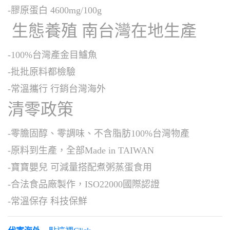
-膠原蛋白 4600mg/100g
生態養殖 南台灣在地生產
-100%台灣產金目鱸魚
-批批原料都檢驗
-常溫攜行 行銷台灣海外
清零政策
-零膽固醇、零調味、不含脂肪100%台灣物產
-原料到生產，全部Made in TAIWAN
-寶寶嬰兒 可減量搭配煮粥蒸蛋食用
-合法食品廠製作，ISO22000國際認證
-常溫保存 科技保鮮