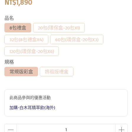
NT$1,890
品名
8包禮盒
20包(環保盒-20包X1)
32包(8包禮盒X4)
60包(環保盒-20包X3)
120包(環保盒-20包X6)
規格
常規版彩盒
媽祖版禮盒
此商品參與的優惠活動
加購-白木耳精萃飲(海外)