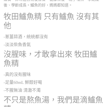
後、學齡成長。鱸魚的好，媽媽都知道。
牧田鱸魚精 只有鱸魚 沒有其
他
-蔥薑蒜酒，統統都沒有
-淡淡柴魚香氣
沒腥味，才敢拿出來 牧田鱸
魚精
-真的沒有腥味
-足量60mL 鮮醇好喝
-不腥無油 清澈不濁
不只是熬魚湯，我們是滴鱸魚